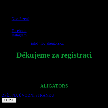
Categories
Nezařazené
Facebook
Instagram
© 2022 Aligators |
info@fbc-aligators.cz
Děkujeme za registraci
na Vámi zadaný e-mail Vám pošleme podrobnější informace.
ALIGATORS
ZPĚT NA ÚVODNÍ STRÁNKU
CLOSE