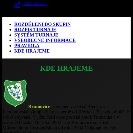
KONTAKT
Vyberte stránku
ROZDĚLENÍ DO SKUPIN
ROZPIS TURNAJE
SYSTÉM TURNAJE
VŠEOBECNÉ INFORMACE
PRAVIDLA
KDE HRAJEME
KDE HRAJEME
Brumovice
jsou obec v okrese Břeclav v
Jihomoravském kraji, 22 km severně od Břeclavi. Žije zde přibližně
1 000 obyvatel. V jižní části obce protéká potok Trkmanka a v
severní Haraska. Od roku 2002 jsou Brumovice součástí
Mikroregionu Hustopečsko a od roku 2004 Velkopavlovické