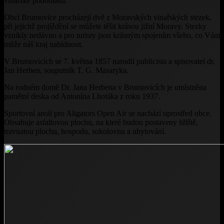
vinařské podoblasti.
Obcí Brumovice procházejí dvě z Moravských vinařských stezek,
při jejichž projíždění se můžete těšit krásou jižní Moravy. Stezky
vznikly nedávno a pro turisty jsou krásným spojením všeho, co Vám
může náš kraj nabídnout.
V Brumovicích se 7. května 1857 narodil publicista a spisovatel dr.
Jan Herben, souputník T. G. Masaryka.
Na rodném domě Dr. Jana Herbena v Brumovicích je umístněna
pamětní deska od Antonína Lhotáka z roku 1937.
Sportovní areál pro Aligators Open Air se nachází uprostřed obce.
Obsahuje asfaltovou plochu, na které budou postaveny hřiště,
travnatou plochu, hospodu, sokolovnu a ubytování.